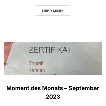
ÜBER „MOMENT DES MONATS –
MEHR
LESEN
Moment des Monats – September
2023