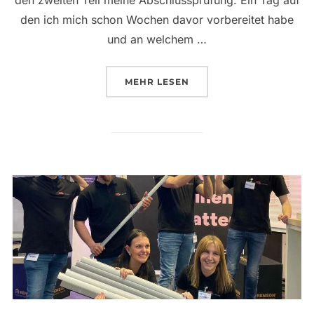
den zweiten Teil meine Abschlussprüfung. Ein Tag auf
den ich mich schon Wochen davor vorbereitet habe
und an welchem …
ÜBER „MOMENT DES MONATS – 
MEHR
LESEN