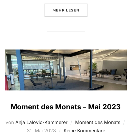
ÜBER „MOMENT DES MONATS – 
MEHR
LESEN
Moment des Monats – Mai 2023
von
Anja Lalovic-Kammerer
Moment des Monats
Veröffentlicht
31. Mai 2023
Keine Kommentare