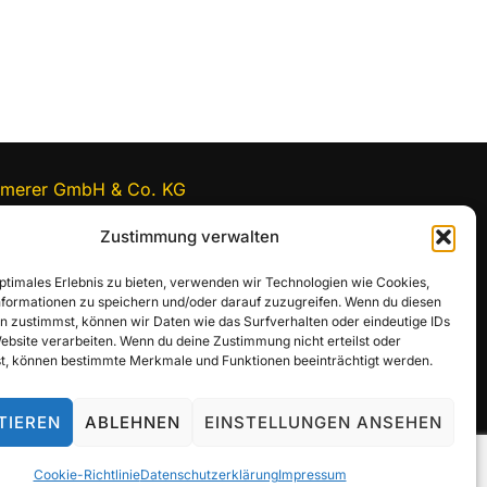
merer GmbH & Co. KG
nfurter Straße 25
Zustimmung verwalten
1 Aresing
52 91511-0
optimales Erlebnis zu bieten, verwenden wir Technologien wie Cookies,
erbung@team-kammerer.de
formationen zu speichern und/oder darauf zuzugreifen. Wenn du diesen
n zustimmst, können wir Daten wie das Surfverhalten oder eindeutige IDs
Website verarbeiten. Wenn du deine Zustimmung nicht erteilst oder
t, können bestimmte Merkmale und Funktionen beeinträchtigt werden.
TIEREN
ABLEHNEN
EINSTELLUNGEN ANSEHEN
Inspiro WordPress Theme von
WPZOOM
Cookie-Richtlinie
Datenschutzerklärung
Impressum