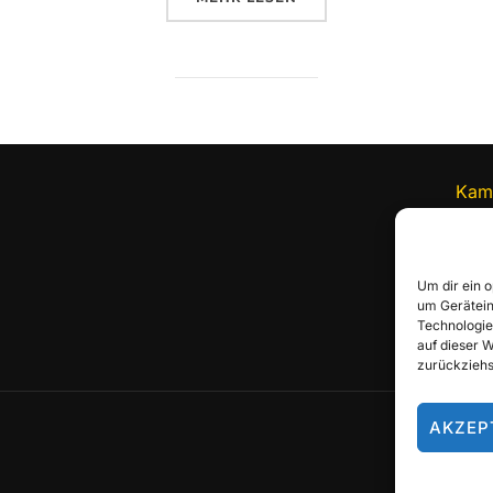
Kam
Alte
8656
082
Um dir ein 
bew
um Gerätein
Technologie
auf dieser 
zurückziehs
AKZEP