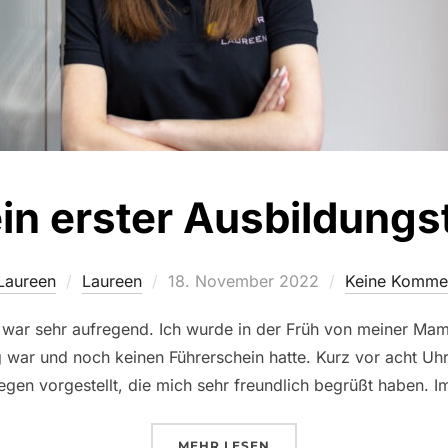
in erster Ausbildungs
Veröffentlicht
Laureen
Laureen
18. November 2022
Keine Komme
am
war sehr aufregend. Ich wurde in der Früh von meiner Mama
g war und noch keinen Führerschein hatte. Kurz vor acht U
llegen vorgestellt, die mich sehr freundlich begrüßt haben
ÜBER „MEIN ERSTER AUSBILD
MEHR
LESEN