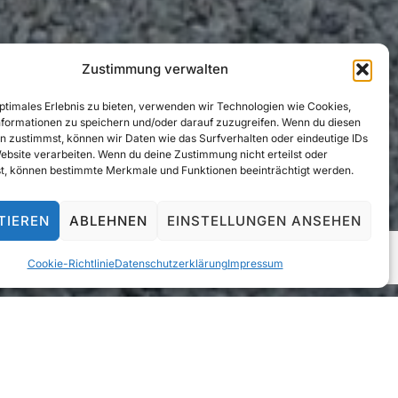
OBER 2023
Zustimmung verwalten
optimales Erlebnis zu bieten, verwenden wir Technologien wie Cookies,
formationen zu speichern und/oder darauf zuzugreifen. Wenn du diesen
n zustimmst, können wir Daten wie das Surfverhalten oder eindeutige IDs
Website verarbeiten. Wenn du deine Zustimmung nicht erteilst oder
t, können bestimmte Merkmale und Funktionen beeinträchtigt werden.
TIEREN
ABLEHNEN
EINSTELLUNGEN ANSEHEN
Cookie-Richtlinie
Datenschutzerklärung
Impressum
zeit von unserem Josef und