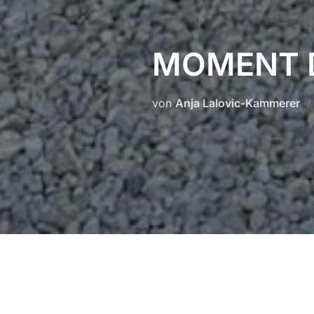
MOMENT D
von
Anja Lalovic-Kammerer
Im Oktober waren wir auf ein
seiner Theresa.