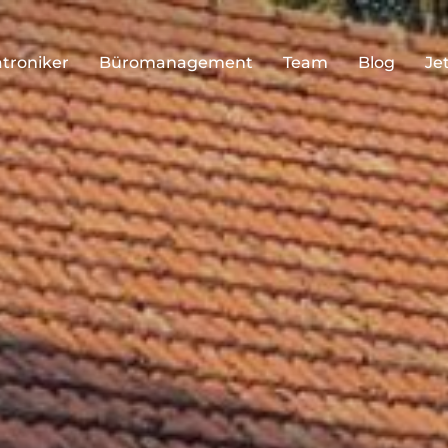
troniker
Büromanagement
Team
Blog
Je