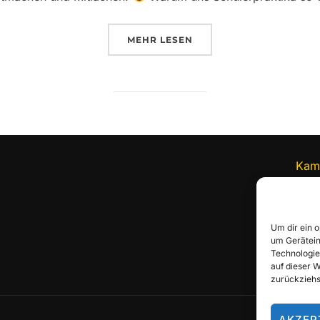
ÜBER „SCHÜLERPRAKTIKUM BE
MEHR
LESEN
Kam
Alte
8656
082
Um dir ein 
bew
um Gerätein
Technologie
auf dieser 
zurückziehs
AKZEP