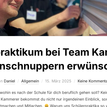
raktikum bei Team Ka
inschnuppern erwünsc
Veröffentlicht
on
Daniel
Allgemein
15. März 2025
Keine Kommenta
am
wohin es nach der Schule für dich beruflich gehen soll? Kei
 Kammerer bekommst du nicht nur irgendeinen Einblick, s
Mitmachen und Mitlachen.
Warum uns Schülerpraktika so w