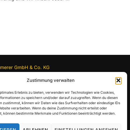
I TEAM KAMMERER – REINSCHNUPPERN ERWÜNSCHT!“
merer GmbH & Co. KG
nfurter Straße 25
Zustimmung verwalten
1 Aresing
52 91511-0
optimales Erlebnis zu bieten, verwenden wir Technologien wie Cookies,
erbung@team-kammerer.de
formationen zu speichern und/oder darauf zuzugreifen. Wenn du diesen
n zustimmst, können wir Daten wie das Surfverhalten oder eindeutige IDs
Website verarbeiten. Wenn du deine Zustimmung nicht erteilst oder
t, können bestimmte Merkmale und Funktionen beeinträchtigt werden.
TIEREN
ABLEHNEN
EINSTELLUNGEN ANSEHEN