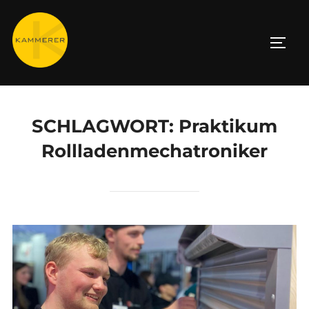
Zum
Inhalt
SEIT
springen
SCHLAGWORT:
Praktikum
Rollladenmechatroniker