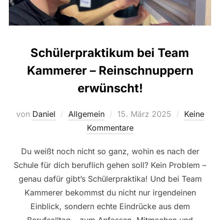
Schülerpraktikum bei Team
Kammerer – Reinschnuppern
erwünscht!
Veröffentlicht
von
Daniel
Allgemein
15. März 2025
Keine
am
Kommentare
Du weißt noch nicht so ganz, wohin es nach der
Schule für dich beruflich gehen soll? Kein Problem –
genau dafür gibt’s Schülerpraktika! Und bei Team
Kammerer bekommst du nicht nur irgendeinen
Einblick, sondern echte Eindrücke aus dem
Berufsalltag – zum Anfassen, Mitmachen und