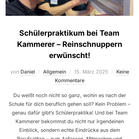
Schülerpraktikum bei Team
Kammerer – Reinschnuppern
erwünscht!
Veröffentlicht
von
Daniel
Allgemein
15. März 2025
Keine
am
Kommentare
Du weißt noch nicht so ganz, wohin es nach der
Schule für dich beruflich gehen soll? Kein Problem –
genau dafür gibt’s Schülerpraktika! Und bei Team
Kammerer bekommst du nicht nur irgendeinen
Einblick, sondern echte Eindrücke aus dem
Berufsalltag – zum Anfassen, Mitmachen und