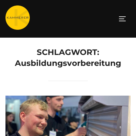
Zum
Inhalt
SEIT
springen
SCHLAGWORT:
Ausbildungsvorbereitung